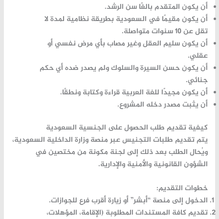
أن يكون المتقدم
بالغًا سن الرشد
.
أن يكون
مقيمًا في السعودية بطريقة نظامية
لمدة لا
تقل عن 10 سنوات متواصلة.
أن يكون
سليم العقل
وغير مصاب بأي مرض نفسي أو
عقلي.
أن يكون
حسن السيرة والسلوك
ولم يصدر ضده أي حكم
جنائي.
أن يكون
مجيدًا للغة العربية
قراءة وكتابة ونطقًا.
أن يثبت
مصدر دخله المشروع
.
كيفية تقديم طلب الحصول على الجنسية السعودية
يتم تقديم طلبات التجنيس عبر
منصة وزارة الداخلية السعودية
،
ويُحال الطلب بعد ذلك إلى لجنة مكونة من مختصين في
الشؤون القانونية والأمنية والإدارية.
خطوات التقديم:
الدخول إلى منصة “أبشر” أو زيارة أقرب فرع للجوازات.
تقديم كافة المستندات المطلوبة (الإقامة، المؤهلات،