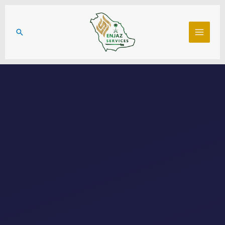
خطي
لى
البحث
لمحتوى