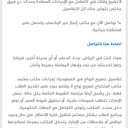
لا
تُضيّع
وقتك
في
التعامل
مع
الإجراءات
المعقدة
وحدك.
دع
فريق
مختص
يتولى
عنك
كل
التفاصيل.
📞
تواصل
الآن
مع
مكتب
إنجاز
عبر
الواتساب
واحصل
على
استشارة
مجانية:
اضغط
هنا
للتواصل
سواء
كنت
في
الرياض،
جدة،
الدمام،
أو
أي
مدينة
أخرى،
فريقنا
جاهز
لخدمتك
عن
بُعد
وإنهاء
المعاملة
بسرعة
وأمان.
تفاصيل
تصريح
الزواج
في
السعودية:
إجراءات
مكتب
معتمد
مكتب
استخراج
تصريح
زواج
لا
يقتصر
دوره
على
تقديم
الطلب
فقط،
بل
يشمل
أيضًا
مراجعة
الشروط
الخاصة
بكل
حالة.
بعض
الإمارات
تتطلب
فحوصات
طبية،
أو
تحقيق
شروط
العمر،
أو
توفر
دخل
محدد.
المكتب
يتولى
التواصل
مع
الجهات
الحكومية،
ويتابع
الطلب
بشكل
مستمر
لتقليل
فترة
الانتظار.
في
حال
وجود
نواقص
أو
ملاحظات
من
الإمارة،
يتدخل
المكتب
بسرعة
لمعالجتها