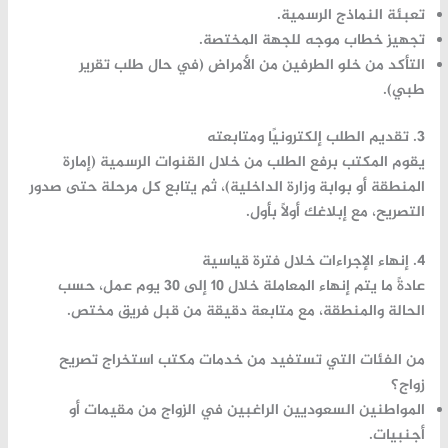
تعبئة
النماذج
الرسمية.
تجهيز
خطاب
موجه
للجهة
المختصة.
التأكد
من
خلو
الطرفين
من
الأمراض (
في
حال
طلب
تقرير
طبي).
3.
تقديم
الطلب
إلكترونيًا
ومتابعته
يقوم
المكتب
برفع
الطلب
من
خلال
القنوات
الرسمية (
إمارة
المنطقة
أو
بوابة
وزارة
الداخلية)،
ثم
يتابع
كل
مرحلة
حتى
صدور
التصريح،
مع
إبلاغك
أولًا
بأول.
4.
إنهاء
الإجراءات
خلال
فترة
قياسية
عادةً
ما
يتم
إنهاء
المعاملة
خلال
10
إلى
30
يوم
عمل
،
حسب
الحالة
والمنطقة،
مع
متابعة
دقيقة
من
قبل
فريق
مختص.
من
الفئات
التي
تستفيد
من
خدمات
مكتب
استخراج
تصريح
زواج؟
المواطنين
السعوديين
الراغبين
في
الزواج
من
مقيمات
أو
أجنبيات.