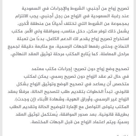
تصريح
زواج
من
أجنبي:
الشروط
والإجراءات
في
السعودية
عند
رغبة
السعودية
في
الزواج
من
رجل
أجنبي،
يجب
الالتزام
بمجموعة
من
الشروط
التي
تختلف
أحيانًا
من
منطقة
لأخرى.
يشمل
ذلك
توفر
سكن،
دخل
مناسب،
وموافقة
ولي
الأمر.
مكتب
استخراج
تصريح
زواج
يقدم
لك
الدعم
الكامل،
بدءًا
من
تعبئة
النماذج،
وحتى
رفعها
للجهات
الرسمية،
مع
متابعة
دقيقة
لجميع
مراحل
المعاملة.
كما
يُتابع
المكتب
مرحلة
توثيق
العقد
النهائي.
تصحيح
وضع
زواج
دون
تصريح:
إجراءات
مكتب
معتمد
في
حال
تم
عقد
الزواج
دون
تصريح
رسمي،
يمكن
لمكتب
متخصص
أن
يساعد
في
تصحيح
الوضع
وتوثيق
الزواج
بشكل
قانوني.
تبدأ
الخطوات
بتقديم
طلب
لتصحيح
الحالة،
مرفقًا
بعقد
الزواج
غير
الرسمي،
وأوراق
الهوية،
وشهادة
الأبناء (
إن
وجدت).
المكتب
يتولى
التواصل
مع
الإمارة
لتوضيح
الحالة
وتقديم
الطلب
بطريقة
قانونية.
بعد
صدور
الموافقة،
يُستكمل
توثيق
العقد
رسميًا،
ويتم
اعتماد
الزواج
من
قبل
الجهات
المختصة.