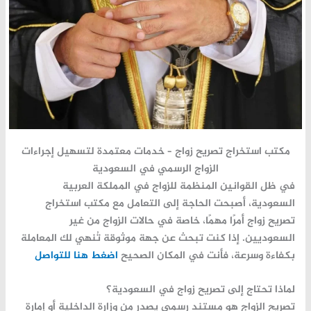
مكتب
استخراج
تصريح
زواج –
خدمات
معتمدة
لتسهيل
إجراءات
الزواج
الرسمي
في
السعودية
في
ظل
القوانين
المنظمة
للزواج
في
المملكة
العربية
السعودية،
أصبحت
الحاجة
إلى
التعامل
مع
مكتب
استخراج
تصريح
زواج
أمرًا
مهمًا،
خاصة
في
حالات
الزواج
من
غير
السعوديين.
إذا
كنت
تبحث
عن
جهة
موثوقة
تُنهي
لك
المعاملة
بكفاءة
وسرعة،
فأنت
في
المكان
الصحيح
اضغط هنا للتواصل
لماذا
تحتاج
إلى
تصريح
زواج
في
السعودية؟
تصريح
الزواج
هو
مستند
رسمي
يصدر
من
وزارة
الداخلية
أو
إمارة