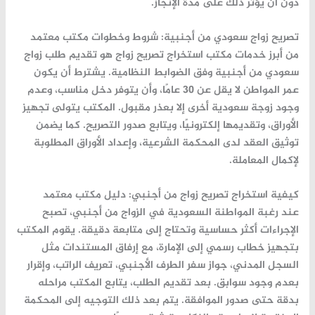
دون
أن
يؤثر
ذلك
على
مدة
الإنجاز.
تصريح
زواج
سعودي
من
أجنبية:
شروط
وخطوات
مكتب
معتمد
من
أبرز
خدمات
مكتب
استخراج
تصريح
زواج
هو
تقديم
طلب
زواج
سعودي
من
أجنبية
وفق
الضوابط
النظامية.
يشترط
أن
يكون
عمر
المواطن
لا
يقل
عن
30
عامًا،
وأن
يتوفر
دخل
مناسب،
وعدم
وجود
زوجة
سعودية
أخرى
إلا
بعذر
مقبول.
المكتب
يتولى
تجهيز
الأوراق،
وتقديمها
إلكترونيًا،
ويتابع
صدور
التصريح.
كما
يضمن
توثيق
العقد
لدى
المحكمة
الشرعية،
وإعداد
الأوراق
المطلوبة
لإكمال
المعاملة.
كيفية
استخراج
تصريح
زواج
من
أجنبي:
دليل
مكتب
معتمد
عند
رغبة
المواطنة
السعودية
في
الزواج
من
أجنبي،
تصبح
الإجراءات
أكثر
حساسية
وتحتاج
إلى
متابعة
دقيقة.
يقوم
المكتب
بتجهيز
خطاب
رسمي
إلى
الإمارة،
مع
إرفاق
المستندات
مثل
السجل
المدني،
جواز
سفر
الطرف
الأجنبي،
تعريف
الراتب،
وإقرار
بعدم
وجود
سوابق.
بعد
تقديم
الطلب،
يتابع
المكتب
مراحله
بدقة
حتى
صدور
الموافقة.
يتم
بعد
ذلك
التوجيه
إلى
المحكمة