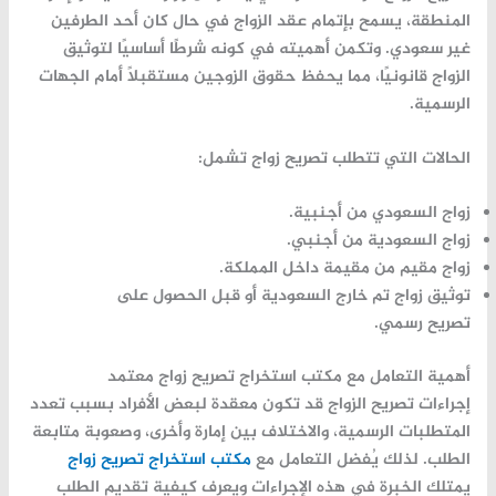
المنطقة،
يسمح
بإتمام
عقد
الزواج
في
حال
كان
أحد
الطرفين
غير
سعودي.
وتكمن
أهميته
في
كونه
شرطًا
أساسيًا
لتوثيق
الزواج
قانونيًا،
مما
يحفظ
حقوق
الزوجين
مستقبلًا
أمام
الجهات
الرسمية.
الحالات
التي
تتطلب
تصريح
زواج
تشمل:
زواج
السعودي
من
أجنبية.
زواج
السعودية
من
أجنبي.
زواج
مقيم
من
مقيمة
داخل
المملكة.
توثيق
زواج
تم
خارج
السعودية
أو
قبل
الحصول
على
تصريح
رسمي.
أهمية
التعامل
مع
مكتب
استخراج
تصريح
زواج
معتمد
إجراءات
تصريح
الزواج
قد
تكون
معقدة
لبعض
الأفراد
بسبب
تعدد
المتطلبات
الرسمية،
والاختلاف
بين
إمارة
وأخرى،
وصعوبة
متابعة
الطلب.
لذلك
يُفضل
التعامل
مع
مكتب
استخراج
تصريح
زواج
يمتلك
الخبرة
في
هذه
الإجراءات
ويعرف
كيفية
تقديم
الطلب