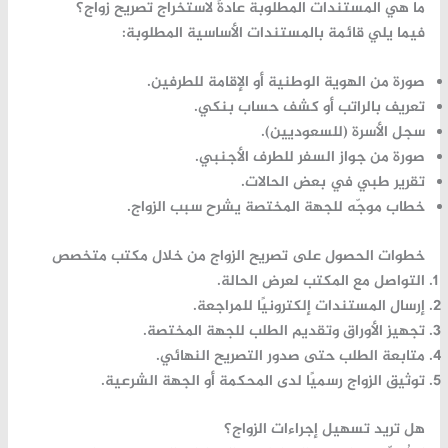
ما
هي
المستندات
المطلوبة
عادةً
لاستخراج
تصريح
زواج؟
فيما
يلي
قائمة
بالمستندات
الأساسية
المطلوبة:
صورة
من
الهوية
الوطنية
أو
الإقامة
للطرفين.
تعريف
بالراتب
أو
كشف
حساب
بنكي.
سجل
الأسرة (
للسعوديين).
صورة
من
جواز
السفر
للطرف
الأجنبي.
تقرير
طبي
في
بعض
الحالات.
خطاب
موجّه
للجهة
المختصة
يشرح
سبب
الزواج.
خطوات
الحصول
على
تصريح
الزواج
من
خلال
مكتب
متخصص
التواصل
مع
المكتب
لعرض
الحالة.
إرسال
المستندات
إلكترونيًا
للمراجعة.
تجهيز
الأوراق
وتقديم
الطلب
للجهة
المختصة.
متابعة
الطلب
حتى
صدور
التصريح
النهائي.
توثيق
الزواج
رسميًا
لدى
المحكمة
أو
الجهة
الشرعية.
هل
تريد
تسهيل
إجراءات
الزواج؟