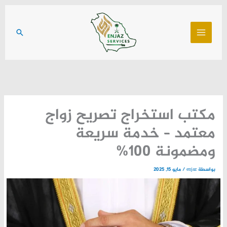
خطي
لى
البحث
لمحتوى
مكتب استخراج تصريح زواج
معتمد – خدمة سريعة
ومضمونة 100%
بواسطة
enjaz
/
مايو 15, 2025