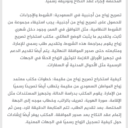
المختصة
لإجراء
عقد
النكاح
وتوثيقه
رسميًا.
تصريح
زواج
من
أجنبية
في
السعودية:
الشروط
والإجراءات
للحصول
على
تصريح
زواج
من
أجنبية،
يجب
استيفاء
مجموعة
من
الشروط
النظامية،
مثل
التوافق
في
العمر،
وجود
دخل
شهري
ثابت،
وتقديم
ما
يثبت
الوضع
العائلي.
مكتب
استخراج
تصريح
زواج
يقوم
بمراجعة
هذه
الشروط،
وتقديم
طلب
رسمي
للإمارة،
ومتابعته
حتى
صدور
الموافقة
النهائية.
يتم
أيضًا
تقديم
الدعم
في
تجهيز
الأوراق
اللازمة
لتوثيق
الزواج
لاحقًا
في
الجهات
الرسمية
مثل
الأحوال
المدنية
أو
السفارات.
كيفية
استخراج
تصريح
زواج
من
مقيمة:
خطوات
مكتب
معتمد
زواج
المواطن
السعودي
من
مقيمة
يتطلب
أيضًا
تصريحًا
رسميًا
من
الإمارة.
يقوم
المكتب
بدراسة
الحالة،
وتجهيز
المستندات
مثل
الإقامة،
صورة
الهوية،
تعريف
بالراتب،
وخطاب
موجه
إلى
الجهة
المختصة.
بعد
تقديم
الطلب،
تتم
المتابعة
الدقيقة
للرد،
ومن
ثم
إتمام
عقد
النكاح
بعد
صدور
الموافقة.
المكتب
يوفر
أيضًا
إرشادات
حول
كيفية
تسجيل
الزواج
رسميًا
في
الجهات
المعنية.