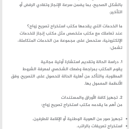
بالشكل
الصحيح،
بما
يضمن
سرعة
الإنجاز
وتفادي
الرفض
أو
التأخير.
ما
الخدمات
التي
يقدمها
مكتب
استخراج
تصريح
زواج؟
عند
تعاملك
مع
مكتب
متخصص
مثل
مكتب
إنجاز
للخدمات
الإلكترونية
،
ستحصل
على
مجموعة
من
الخدمات
المتكاملة،
تشمل:
1.
دراسة
الحالة
وتقديم
استشارة
أولية
مجانية
يقوم
المكتب
بمراجعة
وضعك
الشخصي
لمعرفة
الشروط
المطلوبة،
والتأكد
من
أهلية
الحالة
للحصول
على
التصريح،
وفق
الأنظمة
المعمول
بها.
2.
تجهيز
كافة
الأوراق
والمستندات
من
أهم
ما
يقدمه
مكتب
استخراج
تصريح
زواج:
تجهيز
صور
من
الهوية
الوطنية
أو
الإقامة
للطرفين.
استخراج
تعريفات
بالراتب.