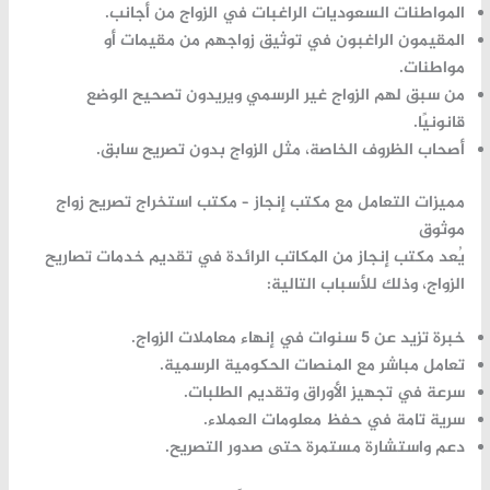
المواطنات
السعوديات
الراغبات
في
الزواج
من
أجانب.
المقيمون
الراغبون
في
توثيق
زواجهم
من
مقيمات
أو
مواطنات.
من
سبق
لهم
الزواج
غير
الرسمي
ويريدون
تصحيح
الوضع
قانونيًا.
أصحاب
الظروف
الخاصة،
مثل
الزواج
بدون
تصريح
سابق.
مميزات
التعامل
مع
مكتب
إنجاز –
مكتب
استخراج
تصريح
زواج
موثوق
يُعد
مكتب
إنجاز
من
المكاتب
الرائدة
في
تقديم
خدمات
تصاريح
الزواج،
وذلك
للأسباب
التالية:
خبرة
تزيد
عن
5
سنوات
في
إنهاء
معاملات
الزواج.
تعامل
مباشر
مع
المنصات
الحكومية
الرسمية.
سرعة
في
تجهيز
الأوراق
وتقديم
الطلبات.
سرية
تامة
في
حفظ
معلومات
العملاء.
دعم
واستشارة
مستمرة
حتى
صدور
التصريح.