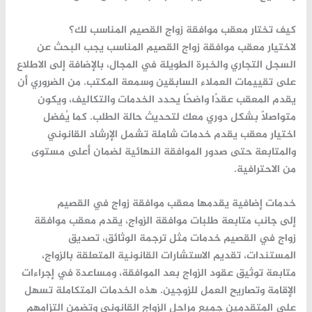
كيف تختار معقب موافقة زواج القصيم المناسب لك؟
لاختيار معقب موافقة زواج القصيم المناسب يجب البحث عن
السجل التجاري والخبرة الطويلة في المجال، بالإضافة إلى الاطلاع
على تقييمات العملاء السابقين وسمعة المكتب. من الضروري أن
يقدم المعقب عقدًا واضحًا يحدد الخدمات والتكاليف، ويكون
متواصلًا بشكل دوري معك لتحديث حالة الطلب. كما يُفضل
اختيار معقب يقدم خدمات شاملة تشمل الإرشاد القانوني
والمتابعة حتى صدور الموافقة النهائية لضمان أعلى مستوى
من الاحترافية.
خدمات إضافية يقدمها معقب موافقة زواج في القصيم
إلى جانب متابعة طلبات موافقة الزواج، يقدم معقب موافقة
زواج في القصيم خدمات مثل ترجمة الوثائق، تصديق
المستندات، تقديم الاستشارات القانونية المتعلقة بالزواج،
متابعة توثيق عقود الزواج بعد الموافقة، ومساعدة في إجراءات
الإقامة وتصاريح العمل للزوجين. هذه الخدمات المتكاملة تسهل
على المتقدمين جميع مراحل الزواج القانوني وتضمن التزامهم