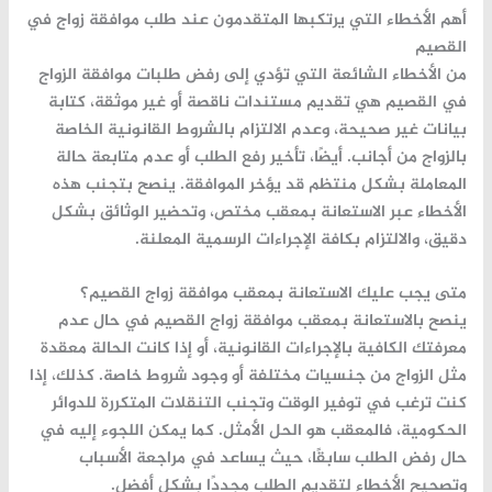
أهم الأخطاء التي يرتكبها المتقدمون عند طلب موافقة زواج في
القصيم
من الأخطاء الشائعة التي تؤدي إلى رفض طلبات موافقة الزواج
في القصيم هي تقديم مستندات ناقصة أو غير موثقة، كتابة
بيانات غير صحيحة، وعدم الالتزام بالشروط القانونية الخاصة
بالزواج من أجانب. أيضًا، تأخير رفع الطلب أو عدم متابعة حالة
المعاملة بشكل منتظم قد يؤخر الموافقة. ينصح بتجنب هذه
الأخطاء عبر الاستعانة بمعقب مختص، وتحضير الوثائق بشكل
دقيق، والالتزام بكافة الإجراءات الرسمية المعلنة.
متى يجب عليك الاستعانة بمعقب موافقة زواج القصيم؟
ينصح بالاستعانة بمعقب موافقة زواج القصيم في حال عدم
معرفتك الكافية بالإجراءات القانونية، أو إذا كانت الحالة معقدة
مثل الزواج من جنسيات مختلفة أو وجود شروط خاصة. كذلك، إذا
كنت ترغب في توفير الوقت وتجنب التنقلات المتكررة للدوائر
الحكومية، فالمعقب هو الحل الأمثل. كما يمكن اللجوء إليه في
حال رفض الطلب سابقًا، حيث يساعد في مراجعة الأسباب
وتصحيح الأخطاء لتقديم الطلب مجددًا بشكل أفضل.