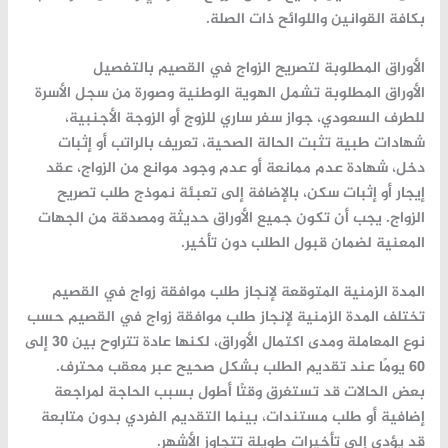
بكافة القوانين واللوائح ذات الصلة.
الأوراق المطلوبة لتصريح الزواج في القصيم بالتفصيل
الأوراق المطلوبة تشمل الهوية الوطنية وصورة من سجل الأسرة
للطرف السعودي، جواز سفر ساري للزوج أو الزوجة الأجنبية،
شهادات طبية تثبت الحالة الصحية، تعريف بالراتب أو إثبات
دخل، شهادة عدم ممانعة أو عدم وجود موانع من الزواج، عقد
إيجار أو إثبات سكن، بالإضافة إلى تعبئة نموذج طلب تصريح
الزواج. يجب أن تكون جميع الأوراق حديثة ومصدقة من الجهات
المعنية لضمان قبول الطلب دون تأخير.
المدة الزمنية المتوقعة لإنجاز طلب موافقة زواج في القصيم
تختلف المدة الزمنية لإنجاز طلب موافقة زواج في القصيم حسب
نوع المعاملة ومدى اكتمال الأوراق، لكنها عادة تتراوح بين 30 إلى
60 يومًا عند تقديم الطلب بشكل صحيح عبر معقب محترف.
بعض الحالات قد تستغرق وقتًا أطول بسبب الحاجة لمراجعة
إضافية أو طلب مستندات، بينما التقديم الفردي بدون متابعة
قد يؤدي إلى تأخيرات طويلة تتجاوز الأشهر.