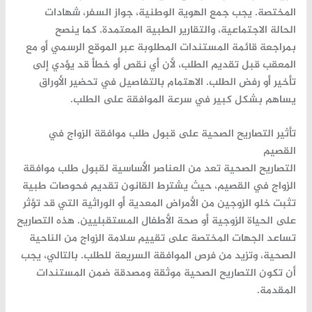
المختصة. يجب جمع الهوية الوطنية، جواز السفر، شهادات
الحالة الاجتماعية، والتقارير الطبية المعتمدة. كما ينصح
بمراجعة قائمة المستندات المطلوبة عبر الموقع الرسمي أو مع
المعقب قبل تقديم الطلب، لأن أي نقص أو خطأ قد يؤدي إلى
تأخير أو رفض الطلب. الاهتمام بالتفاصيل في تحضير الأوراق
يساهم بشكل كبير في سرعة الموافقة على الطلب.
تأثير التصاريح الصحية على قبول طلب موافقة الزواج في
القصيم
التصاريح الصحية تعد من العناصر الأساسية لقبول طلب موافقة
الزواج في القصيم، حيث يشترط القانون تقديم فحوصات طبية
تثبت خلو الزوجين من الأمراض المعدية أو الوراثية التي قد تؤثر
على الحياة الزوجية أو صحة الأطفال المستقبليين. هذه التصاريح
تساعد الجهات المختصة على تقييم سلامة الزواج من الناحية
الصحية، وتزيد من فرص الموافقة السريعة للطلب. بالتالي، يجب
أن تكون التصاريح الصحية موثقة ومصدقة ضمن المستندات
المقدمة.