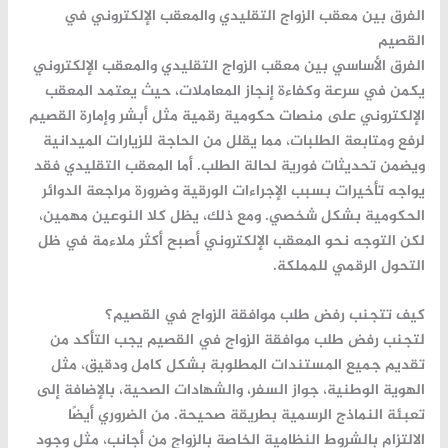
الفرق بين معقب الزواج التقليدي والمعقب الإلكتروني في
القصيم
الفرق الأساسي بين معقب الزواج التقليدي والمعقب الإلكتروني
يكمن في سرعة وكفاءة إنجاز المعاملات، حيث يعتمد المعقب
الإلكتروني على منصات حكومية رقمية مثل أبشر وإمارة القصيم
لرفع ومتابعة الطلبات، مما يقلل من الحاجة للزيارات الميدانية
ويضمن تحديثات فورية لحالة الطلب. أما المعقب التقليدي فقد
يواجه تأخيرات بسبب الإجراءات الورقية وضرورة مراجعة الدوائر
الحكومية بشكل شخصي. ومع ذلك، يظل كلا النوعين مهمين،
لكن التوجه نحو المعقب الإلكتروني أصبح أكثر ملاءمة في ظل
التحول الرقمي للمملكة.
كيف تتجنب رفض طلب موافقة الزواج في القصيم؟
لتجنب رفض طلب موافقة الزواج في القصيم يجب التأكد من
تقديم جميع المستندات المطلوبة بشكل كامل ودقيق، مثل
الهوية الوطنية، جواز السفر، والشهادات الصحية، بالإضافة إلى
تعبئة النماذج الرسمية بطريقة صحيحة. من الضروري أيضًا
الالتزام بالشروط النظامية الخاصة بالزواج من أجانب، مثل وجود