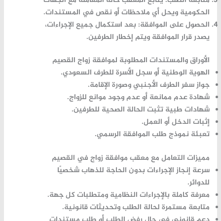
متابعة الطلب:
يتابع المعقب حالة المعاملة مع الجهات
الحكومية ويحل أي ملاحظات أو نقص في المستندات.
الحصول على الموافقة:
بعد استكمال جميع الإجراءات،
يصدر قرار الموافقة ويتم إخطار الطرفين.
الأوراق والمستندات المطلوبة لموافقة زواج القصيم
الهوية الوطنية أو سجل الأسرة للطرف السعودي.
جواز سفر الطرف الأجنبي وصورة الإقامة.
شهادة عدم ممانعة أو عدم وجود موانع للزواج.
شهادات طبية تثبت الحالة الصحية للطرفين.
إثبات الدخل أو العمل.
تعبئة نموذج طلب الموافقة الرسمي.
مميزات التعامل مع معقب موافقة زواج في القصيم
سرعة إنجاز الإجراءات بدون الحاجة للذهاب شخصيًا
للدوائر.
معرفة كاملة بالإجراءات النظامية ومتطلبات كل جهة.
متابعة مستمرة لحالة الطلب وتحديثات قانونية.
دعم قانوني في حال رفض الطلب أو طلب مستندات