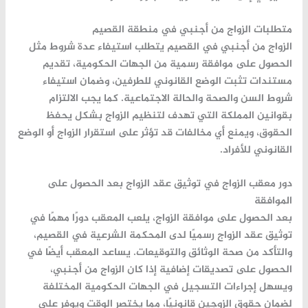
متطلبات الزواج من أجنبي في منطقة القصيم
الزواج من أجنبي في القصيم يتطلب استيفاء عدة شروط مثل
الحصول على موافقة رسمية من الجهات الحكومية، تقديم
مستندات تثبت الوضع القانوني للطرفين، وضمان استيفاء
شروط السن والصحة والحالة الاجتماعية. كما يجب الالتزام
بقوانين المملكة التي تهدف لتنظيم الزواج بشكل يحفظ
الحقوق، ويمنع أي مخالفات قد تؤثر على استقرار الزواج أو الوضع
القانوني للأفراد.
دور معقب الزواج في توثيق عقد الزواج بعد الحصول على
الموافقة
بعد الحصول على موافقة الزواج، يلعب المعقب دورًا مهمًا في
توثيق عقد الزواج رسميًا لدى المحكمة الشرعية في القصيم،
والتأكد من صحة الوثائق والتوقيعات. يساعد المعقب أيضًا في
الحصول على تصديقات إضافية إذا كان الزواج من أجنبي،
ويسهل إجراءات التسجيل في الجهات الحكومية المختلفة
لضمان حقوق الزوجين قانونيًا، مما يختصر الوقت ويوفر على