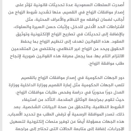
أصدرت السلطات السعودية عدة تحديثات قانونية تؤثر على
إصدار موافقات الزواج في القصيم، منها تشديد شروط الزواج من
أجانب لضمان توافقه مع النظام والأعراف المحلية، مثل
اشتراطات الحد الأدنى للدخل، وإثبات حسن السيرة والسلوك،
بالإضافة إلى تحديثات في تصاريح الزواج الإلكترونية وتوثيق
العقود. هذه القوانين تهدف إلى تنظيم الزواج بما يحفظ
الحقوق ويحد من الزواج غير النظامي، وتقتضي من المتقدمين
الالتزام التام بها، مما يجعل معرفة هذه القوانين ضرورية لإنجاح
طلب موافقة الزواج.
دور الجهات الحكومية في إصدار موافقات الزواج بالقصيم
تلعب الجهات الحكومية مثل إمارة القصيم ووزارة الداخلية ووزارة
العدل دورًا محوريًا في دراسة وفحص طلبات موافقات الزواج،
حيث تقوم بمراجعة الوثائق المقدمة، التأكد من استيفاء
الشروط النظامية، والتحقق من صحة البيانات الشخصية. بعد
ذلك، تصدر الموافقة الرسمية أو ترفض الطلب مع تحديد الأسباب.
هذه الجهات مسؤولة أيضًا عن توفير منصات إلكترونية لتسهيل
الإجراءات، إضافة إلى متابعة الحالات التي تحتاج إلى مراجعة