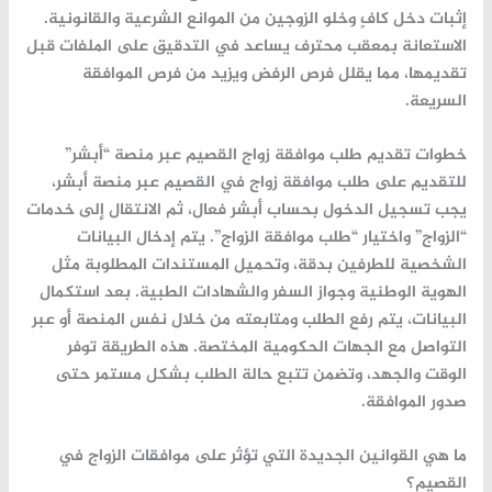
إثبات دخل كافٍ وخلو الزوجين من الموانع الشرعية والقانونية.
الاستعانة بمعقب محترف يساعد في التدقيق على الملفات قبل
تقديمها، مما يقلل فرص الرفض ويزيد من فرص الموافقة
السريعة.
خطوات تقديم طلب موافقة زواج القصيم عبر منصة “أبشر”
للتقديم على طلب موافقة زواج في القصيم عبر منصة أبشر،
يجب تسجيل الدخول بحساب أبشر فعال، ثم الانتقال إلى خدمات
“الزواج” واختيار “طلب موافقة الزواج”. يتم إدخال البيانات
الشخصية للطرفين بدقة، وتحميل المستندات المطلوبة مثل
الهوية الوطنية وجواز السفر والشهادات الطبية. بعد استكمال
البيانات، يتم رفع الطلب ومتابعته من خلال نفس المنصة أو عبر
التواصل مع الجهات الحكومية المختصة. هذه الطريقة توفر
الوقت والجهد، وتضمن تتبع حالة الطلب بشكل مستمر حتى
صدور الموافقة.
ما هي القوانين الجديدة التي تؤثر على موافقات الزواج في
القصيم؟