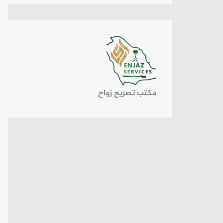
مكتب تصريح زواح