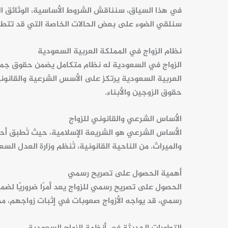
في هذا السياق، سنناقش الشروط الأساسية، الوثائق ال
سنلقي الضوء على بعض الحالات الخاصة التي قد تتطلب
نظام الزواج في المملكة العربية السعودية
الزواج في السعودية له نظام متكامل يضمن حقوق جمي
العربية السعودية
يرتكز على الأسس الشرعية والقانوني
حقوق الزوجين والأبناء.
الأساس الشرعي والقانوني للزواج
الأساس الشرعي
هو الشريعة الإسلامية، حيث تُطبق أحك
والميراث. من الناحية القانونية، تُنظم وزارة العدل الس
أهمية الحصول على تصريح رسمي
الحصول على
تصريح رسمي
للزواج يعد أمرًا ضروريًا لض
رسمي، قد يواجه الأزواج صعوبات في إثبات زواجهم، مم