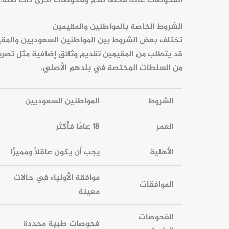
الفحوصات عادةً فحصًا للدم وفحوصات أخرى ذات صلة.
الشروط الخاصة بالمواطنين والمقيمين
تختلف بعض الشروط بين
المواطنين
السعوديين والمقي
قد يتطلب من
المقيمين
تقديم وثائق إضافية مثل تصر
من السلطات المختصة في بلدهم الأصلي.
الشروط
المواطنين السعوديين
العمر
18 عامًا فأكثر
الأهلية
يجب أن يكون عاقلًا ومميزًا
موافقة الأولياء في حالات
الموافقات
معينة
الفحوصات
فحوصات طبية محددة