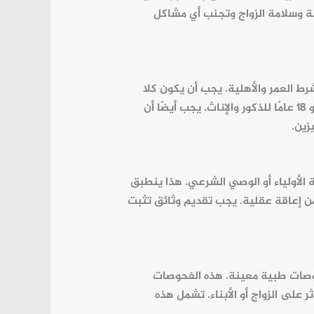
 وسلامة الزواج وتجنب أي مشاكل
شرط
العمر
والأهلية. يجب أن يكون كلا
الزوجين قد بلغ سن الرشد القانوني في السعودية، وهو 18 عامًا للذكور والإناث. يجب أيضًا أن
زين.
الأولياء أو الوصي الشرعي. هذا ينطبق
 إعاقة عقلية. يجب تقديم وثائق تثبت
حوصات طبية معينة. هذه الفحوصات
على الزواج أو الأبناء. تشمل هذه