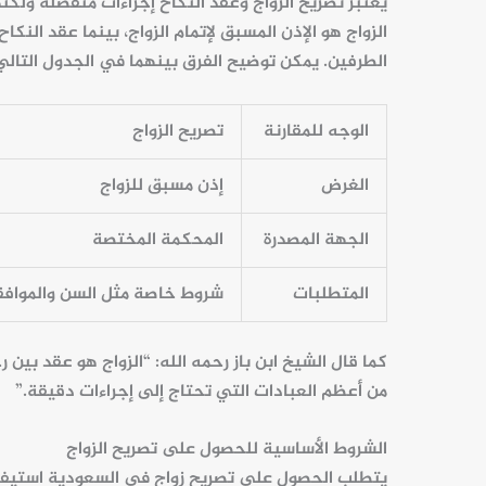
يُعتبر تصريح الزواج وعقد النكاح إجراءات منفصلة ولكن
الزواج هو الإذن المسبق لإتمام الزواج، بينما
عقد النكاح
الطرفين. يمكن توضيح الفرق بينهما في الجدول التالي
الوجه للمقارنة
تصريح الزواج
الغرض
إذن مسبق للزواج
الجهة المصدرة
المحكمة
المختصة
المتطلبات
شروط خاصة مثل السن والموافق
كما قال الشيخ ابن باز رحمه الله: “الزواج هو عقد بين 
من أعظم العبادات التي تحتاج إلى إجراءات دقيقة.”
الشروط الأساسية للحصول على تصريح الزواج
يتطلب الحصول على تصريح زواج في السعودية استيفاء