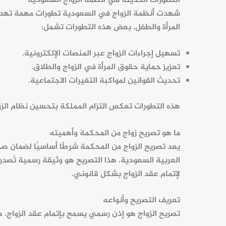
التطورات الحديثة في أنظمة الزواج السعودية
شهدت
أنظمة الزواج
في السعودية تطورات مهمة تهدف
المرأة والطفل. بعض هذه التطورات تشمل:
تسهيل
إجراءات الزواج
عبر المنصات الإلكترونية.
تعزيز حماية حقوق المرأة في الزواج والطلاق.
تحديث القوانين لمواكبة التغيرات الاجتماعية.
هذه التطورات تعكس التزام المملكة بتحسين
نظام الزو
ما هو تصريح زواج من المحكمة وأهميته
يعد تصريح الزواج من
المحكمة
شرطًا أساسيًا لضمان ص
العربية السعودية
. هذا التصريح هو وثيقة رسمية تُصدر
لإتمام عقد الزواج بشكل قانوني.
تعريف التصريح وأنواعه
تصريح الزواج هو إذن رسمي يسمح بإتمام عقد الزواج. ه