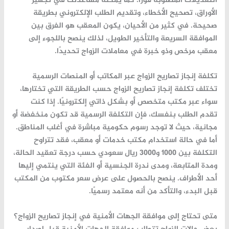
التعديلات المطلوبة فورًا. كما يمكنه مساعدتك في تجهيز
الأوراق، تصحيح الأخطاء، وتقديم الطلب الإلكتروني بطريقة
صحيحة. في كثير من الأحيان، يكون المعقب هو الفرق بين
الموافقة السريعة والتأخير الطويل، لذلك ينصح باللجوء إلى
معقب مرخص وذو خبرة في معاملات الزواج تحديدًا.
تكلفة إنجاز تصاريح الزواج عبر المكاتب أو المنصات الرسمية
تختلف تكلفة
إنجاز تصاريح الزواج
حسب الطريقة التي تختارها،
سواء عبر مكتب متخصص أو بشكل ذاتي إلكترونيًا. إذا كنت
تقدم الطلب بنفسك، فإن التكلفة الرسمية قد تكون منخفضة أو
مجانية، حيث لا توجد رسوم حكومية مباشرة في أغلب المناطق.
أما في حالة استخدام مكتب خدمات أو معقب، فقد تتراوح
التكلفة بين 1000 و3000 ريال سعودي حسب درجة تعقيد الحالة،
ومدة المتابعة، ومدى ندرة الجنسية أو الفئة التي ينتمي إليها
أحد الأطراف. ينصح بالحصول على عرض سعر مكتوب من المكتب
قبل البدء، والتأكد من أنه معتمد رسميًا.
متى تحتاج إلى موافقة الجهات الأمنية في إنجاز تصاريح الزواج؟