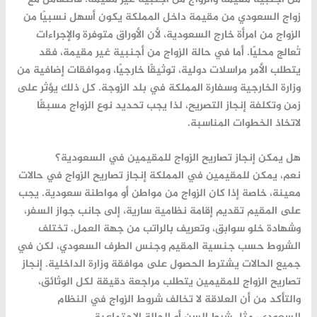
زواج السعودي من مقيمة داخل المملكة يكون أسهل نسبيًا من
الزواج من امرأة خارج السعودية، لأن الأوراق متوفرة والإجراءات
تُعالج محليًا. أما في حالة الزواج من أجنبية غير مقيمة، فقد
يتطلب الأمر مراسلات دولية، توثيقًا خارجيًا، وموافقات إضافية من
وزارة الخارجية وسفارة المملكة في بلد الزوجة. كل ذلك يؤثر على
زمن وتكلفة إنجاز التصريح، لذا يجب تحديد نوع الزواج مسبقًا
لاتخاذ الخطوات المناسبة.
هل يمكن إنجاز تصاريح الزواج للمقيمين في السعودية؟
نعم، يمكن للمقيمين في المملكة إنجاز تصاريح الزواج في حالات
معينة، خاصة إذا كان الزواج من مواطن أو مواطنة سعودية. يجب
على المقيم تقديم إقامة نظامية سارية، إلى جانب جواز السفر،
وشهادة خلو سوابق، وتعريف بالراتب من جهة العمل. تختلف
الشروط حسب جنسية المقيم وجنس الطرف السعودي، لكن في
جميع الحالات يشترط الحصول على موافقة وزارة الداخلية. إنجاز
تصاريح الزواج للمقيمين يتطلب مراجعة دقيقة لكل الوثائق،
والتأكد من أن العلاقة لا تخالف شروط الزواج في النظام