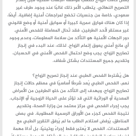
بعض حالات الزواج تتطلب موافقة الجهات الأمنية قبل إصدار
التصريح النهائي. يتطلب الأمر ذلك غالبًا عند وجود طرف غير
سعودي، خاصة من جنسيات تخضع لمراجعات أمنية إضافية. أيضًا،
إذا كان هناك فوارق عمرية كبيرة أو سوابق أمنية أو وضع قانوني
غير مستقر لأحد الطرفين، فقد تُحال المعاملة للفحص الأمني.
دور الجهات الأمنية هو التأكد من سلامة المعلومات، وعدم وجود
أي مانع أمني يعوق إتمام الزواج. لذلك، عند البدء في إنجاز
تصاريح الزواج، يجب وضع احتمال الفحص الأمني في الحسبان،
وتقديم جميع المستندات بشكل شفاف.
هل يُشترط الفحص الطبي عند إنجاز تصريح الزواج؟
نعم، الفحص الطبي يُعد شرطًا أساسيًا في معظم حالات
إنجاز
تصاريح الزواج
، ويهدف إلى التأكد من خلو الطرفين من الأمراض
المعدية أو الوراثية التي قد تؤثر على الحياة الزوجية أو الإنجاب.
يجب إجراء الفحص في مركز معتمد من وزارة الصحة، وتقديم
نتيجة الفحص كجزء من الأوراق الرسمية المطلوبة. في بعض
المناطق، يُرفض استلام الطلب ما لم يُرفق التقرير الطبي مع
المستندات. الفحص لا يُعتبر فقط إجراءً روتينيًا، بل أداة مهمة