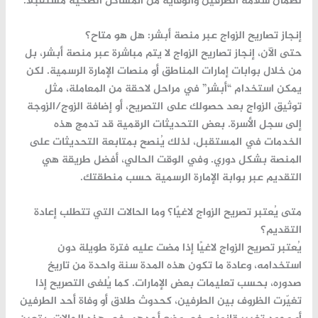
لضمان سلامة الطرفين والوقاية من المشاكل الصحية مستقبلاً.
إنجاز تصاريح الزواج عبر منصة أبشر: هل هو متاح؟
حتى الآن،
إنجاز تصاريح الزواج
لا يتم مباشرة عبر منصة أبشر، بل
من خلال بوابات إمارات المناطق أو منصات الإمارة الرسمية. لكن
يمكن استخدام “أبشر” في مراحل لاحقة من المعاملة، مثل
توثيق الزواج بعد حصولك على التصريح، أو إضافة الزوج/الزوجة
إلى سجل الأسرة. بعض التحديثات الرقمية قد تدمج هذه
الخدمات في المستقبل، لذلك يُنصح بمتابعة التحديثات على
المنصة بشكل دوري. وفي الوقت الحالي، أفضل طريقة هي
التقديم عبر بوابة الإمارة الرسمية حسب منطقتك.
متى يُعتبر تصريح الزواج لاغيًا؟ وما الحالات التي تتطلب إعادة
التقديم؟
يُعتبر تصريح الزواج لاغيًا إذا مضت عليه فترة طويلة دون
استخدامه، وعادة ما تكون هذه المدة سنة واحدة من تاريخ
صدوره، بحسب تعليمات بعض الإمارات. كما يُلغى التصريح إذا
تغيّرت الظروف بين الطرفين، كحدوث طلاق أو وفاة أحد الطرفين