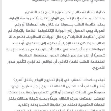
السعودي، مثل شرط السن أو الحالة الاجتماعية.
خطوات متابعة طلب إنجاز تصريح الزواج بعد التقديم
بعد تقديم طلب
إنجاز تصاريح الزواج
إلكترونيًا عبر منصة الإمارة،
يمكن متابعة الطلب بسهولة من خلال رقم المعاملة أو رقم
الهوية. يجب الدخول إلى البوابة الإلكترونية الخاصة بالإمارة، ثم
اختيار “متابعة الطلبات”، وإدخال البيانات المطلوبة. تظهر حالة
الطلب ما إذا كان تحت الإجراء أو بحاجة إلى استكمال، أو تمت
الموافقة عليه أو رفضه. في حالة تأخر الرد، يُنصح بمراجعة الإمارة
شخصيًا أو التواصل عبر قنوات الدعم المخصصة. المتابعة
المنتظمة للطلب تضمن تلافي أي نواقص قد تؤدي لتأخير صدور
التصريح.
كيف يساعدك المعقب في إنجاز تصاريح الزواج بشكل أسرع؟
يُعتبر المعقب أحد الحلول الفعالة لتسريع
إنجاز تصاريح الزواج
،
خصوصًا في الحالات المعقدة أو التي تتطلب مراجعة عدة جهات.
المعقب المحترف يعرف النظام جيدًا ويملك شبكة علاقات داخل
الجهات الحكومية تمكّنه من متابعة الطلب بدقة وتقديم