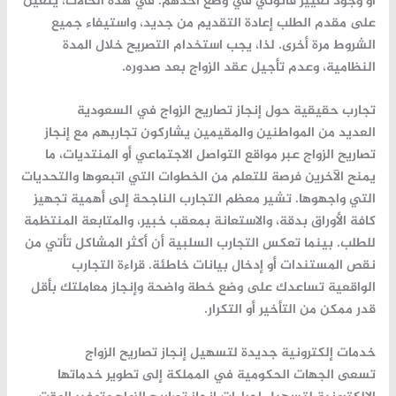
أو وجود تغيير قانوني في وضع أحدهم. في هذه الحالات، يتعين
على مقدم الطلب إعادة التقديم من جديد، واستيفاء جميع
الشروط مرة أخرى. لذا، يجب استخدام التصريح خلال المدة
النظامية، وعدم تأجيل عقد الزواج بعد صدوره.
تجارب حقيقية حول إنجاز تصاريح الزواج في السعودية
العديد من المواطنين والمقيمين يشاركون تجاربهم مع
إنجاز
تصاريح الزواج
عبر مواقع التواصل الاجتماعي أو المنتديات، ما
يمنح الآخرين فرصة للتعلم من الخطوات التي اتبعوها والتحديات
التي واجهوها. تشير معظم التجارب الناجحة إلى أهمية تجهيز
كافة الأوراق بدقة، والاستعانة بمعقب خبير، والمتابعة المنتظمة
للطلب. بينما تعكس التجارب السلبية أن أكثر المشاكل تأتي من
نقص المستندات أو إدخال بيانات خاطئة. قراءة التجارب
الواقعية تساعدك على وضع خطة واضحة وإنجاز معاملتك بأقل
قدر ممكن من التأخير أو التكرار.
خدمات إلكترونية جديدة لتسهيل إنجاز تصاريح الزواج
تسعى الجهات الحكومية في المملكة إلى تطوير خدماتها