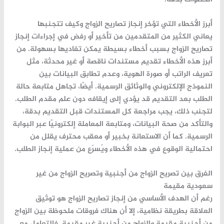
أبرز الأخطاء التي تؤخر إنجاز تصاريح الزواج وكيف تتجنبها
يعاني الكثير من المتقدمين من تأخير أو رفض في إجراءات
إنجاز
تصاريح الزواج
بسبب أخطاء بسيطة يمكن تفاديها بسهولة. من
أبرز هذه الأخطاء تقديم مستندات ناقصة أو غير محدثة، مثل
تعريف الراتب أو صورة الهوية، وعدم تطابق البيانات بين
النموذج الإلكتروني والوثائق الرسمية. أيضًا، تجاهل متابعة حالة
الطلب بعد التقديم قد يؤدي إلى إيقافه دون علم مقدم الطلب.
لتجنب ذلك، يجب مراجعة كل المستندات قبل التقديم بدقة،
والتأكد من صحة البيانات، ومتابعة المعاملة إلكترونيًا عبر البوابة
الرسمية. كما أن الاستعانة بخبير أو معقب محترف يقلل من
احتمالية الوقوع في هذه الأخطاء ويُسرّع من عملية إنجاز الطلب.
الفرق بين تصريح الزواج من أجنبية وتصريح الزواج من غير
سعودية مقيمة
رغم أن الهدف الأساسي من
إنجاز تصاريح الزواج
هو توثيق
العلاقة بطريقة نظامية، إلا أن هناك فروقات ملحوظة بين الزواج
من أجنبية مقيمة والزواج من أجنبية غير مقيمة. فالتعامل مع