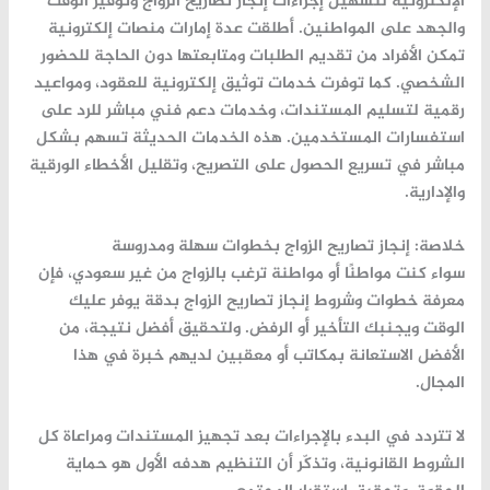
الإلكترونية لتسهيل إجراءات
إنجاز تصاريح الزواج
وتوفير الوقت
والجهد على المواطنين. أطلقت عدة إمارات منصات إلكترونية
تمكن الأفراد من تقديم الطلبات ومتابعتها دون الحاجة للحضور
الشخصي. كما توفرت خدمات توثيق إلكترونية للعقود، ومواعيد
رقمية لتسليم المستندات، وخدمات دعم فني مباشر للرد على
استفسارات المستخدمين. هذه الخدمات الحديثة تسهم بشكل
مباشر في تسريع الحصول على التصريح، وتقليل الأخطاء الورقية
والإدارية.
خلاصة: إنجاز تصاريح الزواج بخطوات سهلة ومدروسة
سواء كنت مواطنًا أو مواطنة ترغب بالزواج من غير سعودي، فإن
معرفة خطوات وشروط
إنجاز تصاريح الزواج
بدقة يوفر عليك
الوقت ويجنبك التأخير أو الرفض. ولتحقيق أفضل نتيجة، من
الأفضل الاستعانة بمكاتب أو معقبين لديهم خبرة في هذا
المجال.
لا تتردد في البدء بالإجراءات بعد تجهيز المستندات ومراعاة كل
الشروط القانونية، وتذكّر أن التنظيم هدفه الأول هو حماية