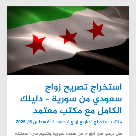
استخراج
تصريح
زواج
سعودي
من
سورية
–
دليلك
الكامل
مع
استخراج تصريح زواج
مكتب
معتمد
سعودي من سورية – دليلك
الكامل مع مكتب معتمد
مكتب استخراج تصاريح زواج
/
enjaz
/
أغسطس 16, 2025
هل ترغب في الزواج من سيدة سورية وتقيم في المملكة