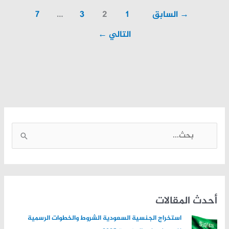
→
السابق
1
2
3
…
7
التالي
←
ا
ل
ب
ح
ث
أحدث المقالات
ع
استخراج الجنسية السعودية الشروط والخطوات الرسمية
ن