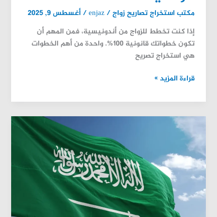
مكتب استخراج تصاريح زواج
/
enjaz
/
أغسطس 9, 2025
إذا كنت تخطط للزواج من أندونيسية، فمن المهم أن
تكون خطواتك قانونية 100%. واحدة من أهم الخطوات
هي استخراج تصريح
قراءة المزيد »
موافقة
زواج
سعودية
من
أجنبي
كل
ما
تحتاج