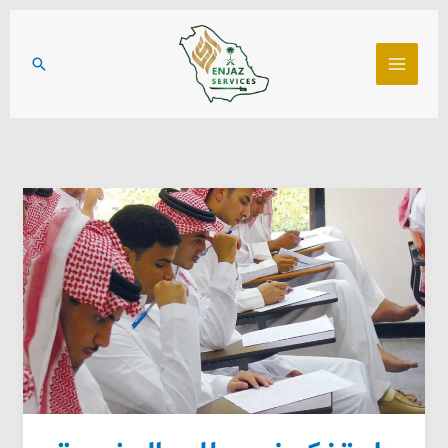
خطي
لى
البحث
لمحتوى
هل
تفكر
في
طلب
الجنسية
السعودية؟
إليك
ما
يجب
أن