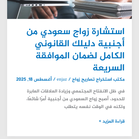
دليلك
القانوني
الكامل
استشارة زواج سعودي من
لضمان
الموافقة
أجنبية دليلك القانوني
السريعة
الكامل لضمان الموافقة
السريعة
مكتب استخراج تصاريح زواج
/
enjaz
/
أغسطس 18, 2025
في ظل الانفتاح المجتمعي وزيادة العلاقات العابرة
للحدود، أصبح زواج السعودي من أجنبية أمرًا شائعًا،
ولكنه في الوقت نفسه يتطلب
قراءة المزيد »