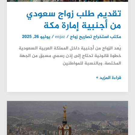
تقديم طلب زواج سعودي
من أجنبية إمارة مكة
مكتب استخراج تصاريح زواج
/
enjaz
/
يوليو 26, 2025
يُعد الزواج من أجنبية داخل المملكة العربية السعودية
خطوة قانونية تحتاج إلى إذن رسمي مسبق من الجهة
المختصة. وبالنسبة للمواطنين
قراءة المزيد »
استخراج
تصريح
زواج
سعودي
من